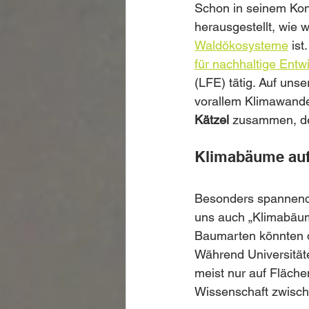
Schon in seinem Kon
herausgestellt, wie w
Waldökosysteme
 is
für nachhaltige Entw
(LFE) tätig. Auf un
vorallem Klimawande
Kätzel
 zusammen, de
Klimabäume auf
Besonders spannend 
uns auch „Klimabäum
Baumarten könnten de
Während Universität
meist nur auf Fläche
Wissenschaft zwisch