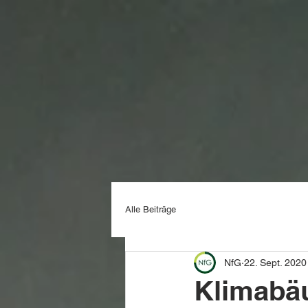
Alle Beiträge
NfG
22. Sept. 2020
Klimabä