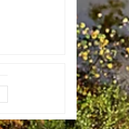
dfunding finanziert
ere Klimabäume