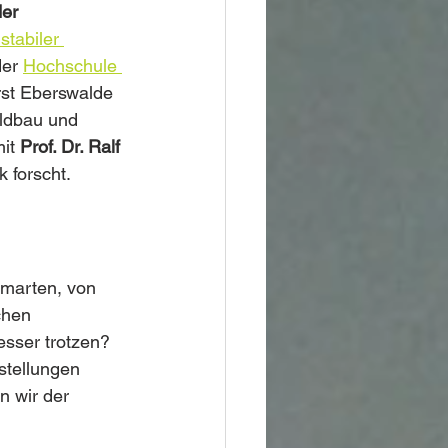
er 
stabiler 
er 
Hochschule 
st Eberswalde 
ldbau und 
it 
Prof. Dr. Ralf 
 forscht. 
marten, von 
chen 
sser trotzen? 
stellungen 
n wir der 