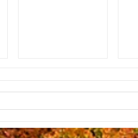
Wie sieht der Wald der
Crow
Zukunft aus? Die
weit
Aufforstung der