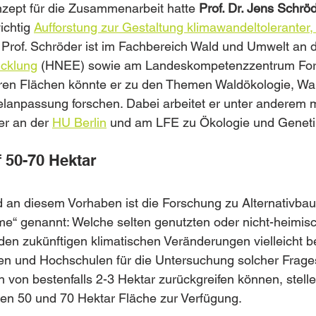
zept für die Zusammenarbeit hatte 
Prof. Dr. Jens Schröd
ichtig 
Aufforstung zur Gestaltung klimawandeltoleranter, 
t. Prof. Schröder ist im Fachbereich Wald und Umwelt an d
icklung
 (HNEE) sowie am Landeskompetenzzentrum For
seren Flächen könnte er zu den Themen Waldökologie, Wa
lanpassung forschen. Dabei arbeitet er unter anderem m
r an der 
HU Berlin
 und am LFE zu Ökologie und Genetik
 50-70 Hektar
an diesem Vorhaben ist die Forschung zu Alternativbau
e“ genannt: Welche selten genutzten oder nicht-heimis
n zukünftigen klimatischen Veränderungen vielleicht be
en und Hochschulen für die Untersuchung solcher Frage
n von bestenfalls 2-3 Hektar zurückgreifen können, stelle
en 50 und 70 Hektar Fläche zur Verfügung. 