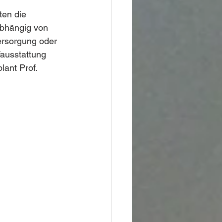
en die 
abhängig von 
versorgung oder 
fausstattung 
plant Prof. 
 