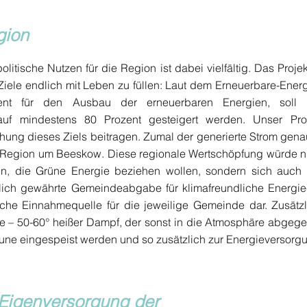
gion
olitische Nutzen für die Region ist dabei vielfältig. Das Projek
Ziele endlich mit Leben zu füllen: Laut dem Erneuerbare-Ene
ument für den Ausbau der erneuerbaren Energien, soll
auf mindestens 80 Prozent gesteigert werden. Unser Pro
chung dieses Ziels beitragen. Zumal der generierte Strom gena
er Region um Beeskow. Diese regionale Wertschöpfung würde n
, die Grüne Energie beziehen wollen, sondern sich auch g
lich gewährte Gemeindeabgabe für klimafreundliche Energi
liche Einnahmequelle für die jeweilige Gemeinde dar. Zusätz
e – 50-60° heißer Dampf, der sonst in die Atmosphäre abgeg
 eingespeist werden und so zusätzlich zur Energieversorgu
 Eigenversorgung der