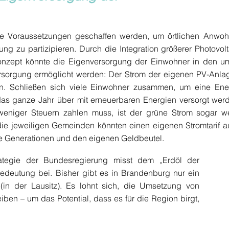
ste Voraussetzungen geschaffen werden, um örtlichen Anwoh
ng zu partizipieren. Durch die Integration größerer Photovo
zept könnte die Eigenversorgung der Einwohner in den um
rsorgung ermöglicht werden: Der Strom der eigenen PV-Anla
n. Schließen sich viele Einwohner zusammen, um eine Ene
as ganze Jahr über mit erneuerbaren Energien versorgt werde
eniger Steuern zahlen muss, ist der grüne Strom sogar we
die jeweiligen Gemeinden könnten einen eigenen Stromtarif a
ige Generationen und den eigenen Geldbeutel.
trategie der Bundesregierung misst dem „Erdöl der
Bedeutung bei. Bisher gibt es in Brandenburg nur ein
 (in der Lausitz). Es lohnt sich, die Umsetzung von
eiben – um das Potential, dass es für die Region birgt,