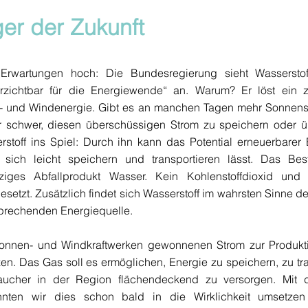
er der Zukunft
rwartungen hoch: Die Bundesregierung sieht Wasserstoff
verzichtbar für die Energiewende“ an. Warum? Er löst ein 
- und Windenergie. Gibt es an manchen Tagen mehr Sonnen
her schwer, diesen überschüssigen Strom zu speichern oder 
stoff ins Spiel: Durch ihn kann das Potential erneuerbarer
sich leicht speichern und transportieren lässt. Das Bes
nziges Abfallprodukt Wasser. Kein Kohlenstoffdioxid un
setzt. Zusätzlich findet sich Wasserstoff im wahrsten Sinne d
sprechenden Energiequelle.
 Sonnen- und Windkraftwerken gewonnenen Strom zur Produkti
en. Das Gas soll es ermöglichen, Energie zu speichern, zu tr
raucher in der Region flächendeckend zu versorgen. Mit d
nten wir dies schon bald in die Wirklichkeit umsetze